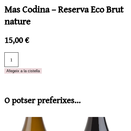
Mas Codina – Reserva Eco Brut
nature
15,00
€
quantitat
de
Mas
Afegeix a la cistella
Codina
–
Reserva
O potser preferixes…
Eco
Brut
nature